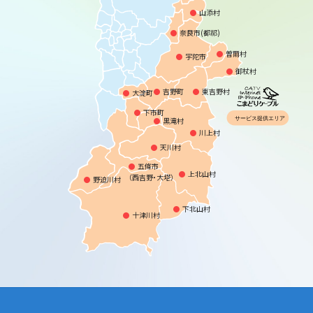
●
山添村
●
奈良市(都祁)
●
曽爾村
●
宇陀市
●
御杖村
●
吉野町
●
東吉野村
●
大淀町
●
下市町
●
黒滝村
●
川上村
●
天川村
●
五條市
●
上北山村
（西吉野・大塔）
●
野迫川村
●
下北山村
●
十津川村