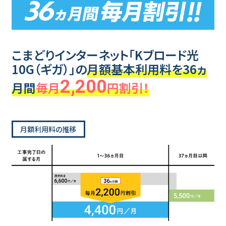
こまどりインターネット「Kブロード光
10G（ギガ）」の
月額基本利用料を36ヵ
2,200
月間
毎月
円割引！
月額利用料の推移