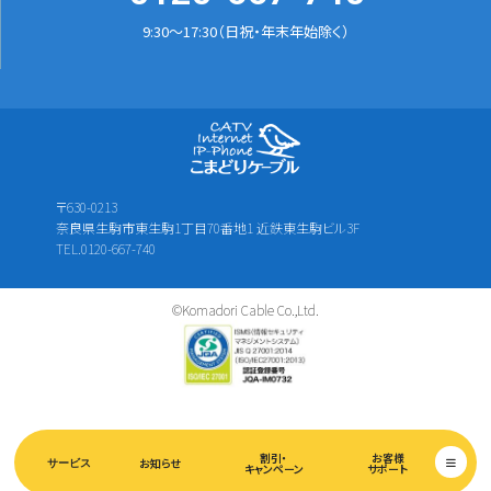
9:30～17:30（日祝・年末年始除く）
〒630-0213
奈良県生駒市東生駒1丁目70番地1 近鉄東生駒ビル3F
TEL.0120-667-740
©Komadori Cable Co.,Ltd.
割引・
お客様
お知らせ
サービス
キャンペーン
サポート