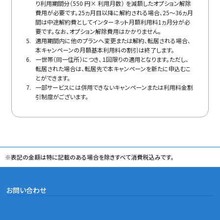
り利用期間分（550 円× 利用月数） を減額したオプション解除
費用が必要です。25ヵ月目以降に解約される場合、25～36ヵ月
間は中途解約費としてインターネット月額利用料1ヵ月分が必
要です。なお、オプション解除費用はかかりません。
適用期間内に他のプランへ変更または解約、転居される場合、
本キャンペーンの月額基本利用料の割引は終了します。
一世帯（同一住所）につき、１回限りの適用となります。ただし、
転居された場合は、転居先で本キャンペーンを新たに申込むこ
とができます。
一部サービスには併用できないキャンペーンまたは利用料金割
引制度がございます。
※表記の金額は特に記載のある場合を除きすべて消費税込みです。
お問い合わせ